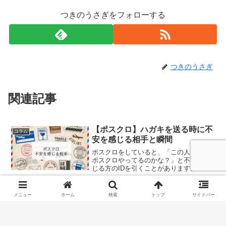
つきのうさぎをフォローする
つきのうさぎ
関連記事
【ポスクロ】ハガキを送る時に不
コラム
安を感じる相手と瞬間
ポスクロをしていると、「この人本当に
ポスクロやってるのかな？」と不安を感
じる方のIDを引くことがあります。
expiredになってがっかりすることもあれ
ば、無事届いてほっとすることも。私が
経験した【不安を感じる相手と瞬間】に
TOKYO２０２０オリンピック・
メニュー
ホーム
検索
トップ
サイドバー
コラム
ついてのお話です。
パラリンピック記念切手シート購
入