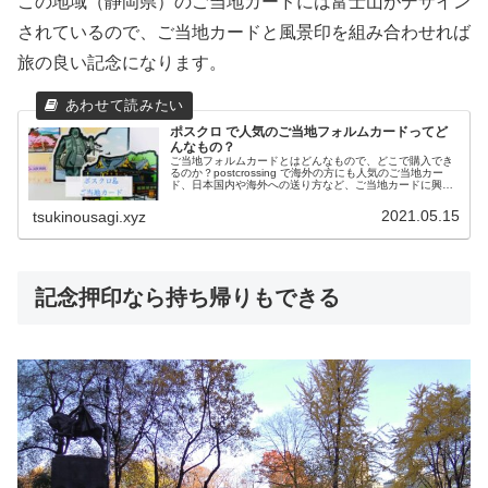
この地域（静岡県）のご当地カードには富士山がデザイン
されているので、ご当地カードと風景印を組み合わせれば
旅の良い記念になります。
ポスクロ で人気のご当地フォルムカードってど
んなもの？
ご当地フォルムカードとはどんなもので、どこで購入でき
るのか？postcrossing で海外の方にも人気のご当地カー
ド、日本国内や海外への送り方など、ご当地カードに興味
のある方向けの記事です。
2021.05.15
tsukinousagi.xyz
記念押印なら持ち帰りもできる