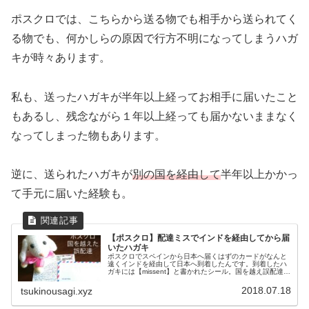
ポスクロでは、こちらから送る物でも相手から送られてく
る物でも、何かしらの原因で行方不明になってしまうハガ
キが時々あります。
私も、送ったハガキが半年以上経ってお相手に届いたこと
もあるし、残念ながら１年以上経っても届かないままなく
なってしまった物もあります。
逆に、送られたハガキが
別の国を経由して
半年以上かかっ
て手元に届いた経験も。
【ポスクロ】配達ミスでインドを経由してから届
いたハガキ
ポスクロでスペインから日本へ届くはずのカードがなんと
遠くインドを経由して日本へ到着したんです。到着したハ
ガキには【missent】と書かれたシール。国を越え誤配達さ
れてしまったカードのお話をしようと思います。
2018.07.18
tsukinousagi.xyz