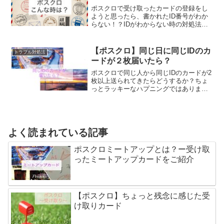
ポスクロで受け取ったカードの登録をし
ようと思ったら、書かれたID番号がわか
らない！？IDがわからない時の対処法、
事務局へ問い合わせするときに注意する
事など実際に問い合わせした経験を踏ま
えたお話しです。少し時間はかかっても
【ポスクロ】同じ日に同じIDのカ
トラブル対処法
意外と見つかるものですよ！
ードが２枚届いたら？
ポスクロで同じ人から同じIDのカードが2
枚以上送られてきたらどうするか？ちょ
っとラッキーなハプニングではあります
が、サイトへの受取カードの登録はどち
らのカードがいいのか迷った私の経験を
お話します。
よく読まれている記事
ポスクロミートアップとは？ー受け取
ったミートアップカードをご紹介
【ポスクロ】ちょっと残念に感じた受
け取りカード