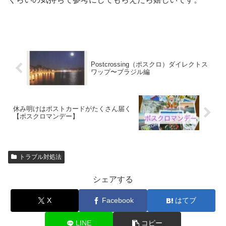
Postcrossing（ポスクロ）ダイレクトス
ワップ〜ブラジル編
休み明けはポストカードがたくさん届く
【ポスクロマンデー】
トラブル対処法
シェアする
X
Facebook
はてブ
LINE
コピー