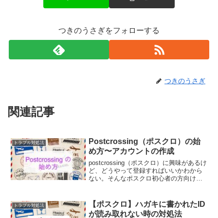
つきのうさぎをフォローする
つきのうさぎ
関連記事
Postcrossing（ポスクロ）の始
トラブル対処法
め方〜アカウントの作成
postcrossing（ポスクロ）に興味があるけ
ど、どうやって登録すればいいかわから
ない。そんなポスクロ初心者の方向け
に、会員登録の仕方（アカウント作成方
法）を画像付きで紹介していますので、
興味のある方はご覧ください。
【ポスクロ】ハガキに書かれたID
トラブル対処法
が読み取れない時の対処法