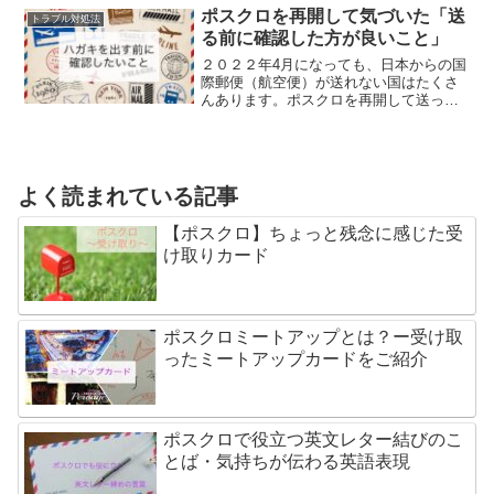
キを受け取ったらどうすれば良いか？試
ポスクロを再開して気づいた「送
トラブル対処法
してみたい対処法をご紹介します。
る前に確認した方が良いこと」
２０２２年4月になっても、日本からの国
際郵便（航空便）が送れない国はたくさ
んあります。ポスクロを再開して送った
ハガキが実は日本からは送ることができ
ない国だったことがハガキを出した後で
判明。今だからこそ気をつけたいことに
ついてお話しします。
よく読まれている記事
【ポスクロ】ちょっと残念に感じた受
け取りカード
ポスクロミートアップとは？ー受け取
ったミートアップカードをご紹介
ポスクロで役立つ英文レター結びのこ
とば・気持ちが伝わる英語表現