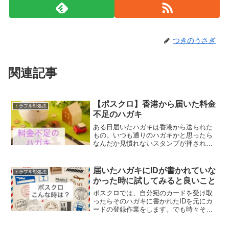
つきのうさぎ
関連記事
【ポスクロ】香港から届いた料金
トラブル対処法
不足のハガキ
ある日届いたハガキは香港から送られた
もの。いつも通りのハガキかと思ったら
なんだか見慣れないスタンプが押されて
います。このスタンプは何？と思ったら
『料金不足』これって私が支払うの？
『料金不足』のハガキが届いてしまった
届いたハガキにIDが書かれていな
トラブル対処法
時の対処法についてお話しします。
かった時に試してみると良いこと
ポスクロでは、自分宛のカードを受け取
ったらそのハガキに書かれたIDを元にカ
ードの登録作業をします。でも時々その
IDが書かれていないハガキを受け取るこ
ともあります。IDが書かれていないハガ