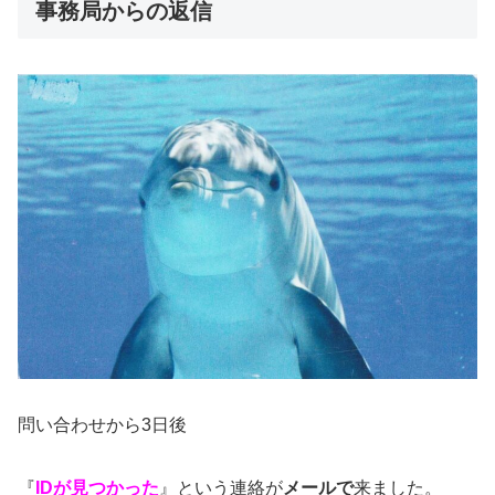
事務局からの返信
問い合わせから3日後
『
IDが見つかった
』という連絡が
メールで
来ました。