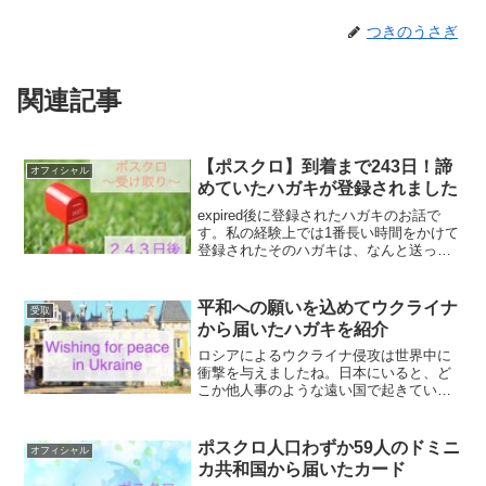
つきのうさぎ
関連記事
【ポスクロ】到着まで243日！諦
オフィシャル
めていたハガキが登録されました
expired後に登録されたハガキのお話で
す。私の経験上では1番長い時間をかけて
登録されたそのハガキは、なんと送って
から243日もかかりました。既にとっくに
expiredになり諦めていた物が届いたこと
に驚いています。
平和への願いを込めてウクライナ
受取
から届いたハガキを紹介
ロシアによるウクライナ侵攻は世界中に
衝撃を与えましたね。日本にいると、ど
こか他人事のような遠い国で起きている
出来事に感じてしまいますが、今までポ
スクロでは何度もそれぞれの国のポスト
クロッサーさんとやりとりしたことがあ
ポスクロ人口わずか59人のドミニ
オフィシャル
るので、ニュースを見なが...
カ共和国から届いたカード